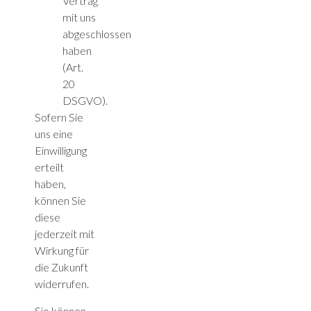
Vertrag
mit uns
abgeschlossen
haben
(Art.
20
DSGVO).
Sofern Sie
uns eine
Einwilligung
erteilt
haben,
können Sie
diese
jederzeit mit
Wirkung für
die Zukunft
widerrufen.
Sie können