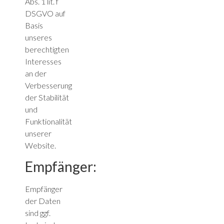
Abs. 1 lit. f
DSGVO auf
Basis
unseres
berechtigten
Interesses
an der
Verbesserung
der Stabilität
und
Funktionalität
unserer
Website.
Empfänger:
Empfänger
der Daten
sind ggf.