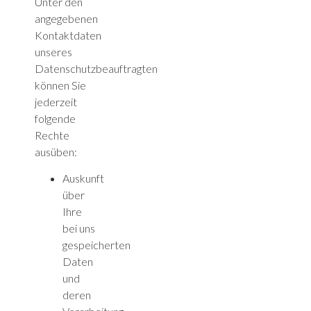
Unter den
angegebenen
Kontaktdaten
unseres
Datenschutzbeauftragten
können Sie
jederzeit
folgende
Rechte
ausüben:
Auskunft
über
Ihre
bei uns
gespeicherten
Daten
und
deren