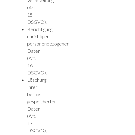
Verarbeitung
(Art.
15
DSGVO),
Berichtigung
unrichtiger
personenbezogener
Daten
(Art.
16
DSGVO),
Löschung
Ihrer
bei uns
gespeicherten
Daten
(Art.
17
DSGVO),